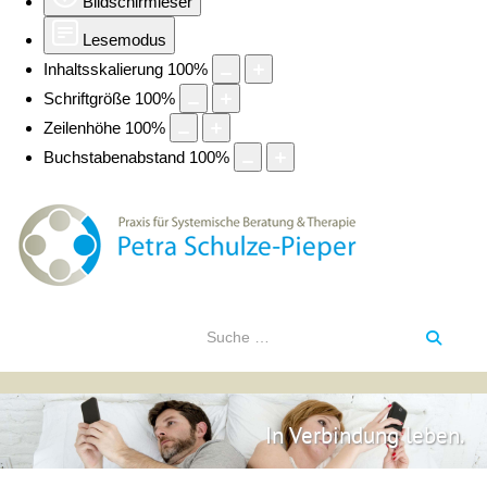
Bildschirmleser
Lesemodus
Inhaltsskalierung
100
%
Schriftgröße
100
%
Zeilenhöhe
100
%
Buchstabenabstand
100
%
In Verbindung leben.