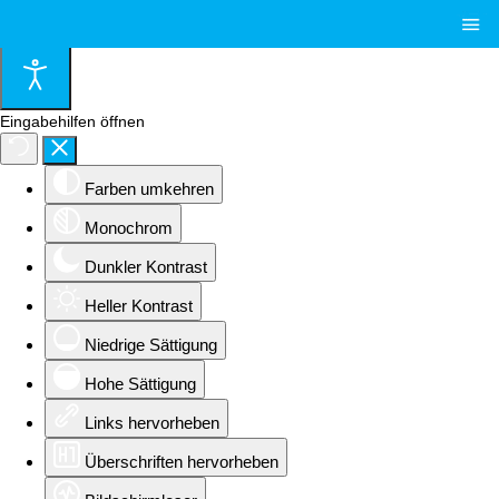
≡
Eingabehilfen öffnen
Farben umkehren
Monochrom
Dunkler Kontrast
Heller Kontrast
Niedrige Sättigung
Hohe Sättigung
Links hervorheben
Überschriften hervorheben