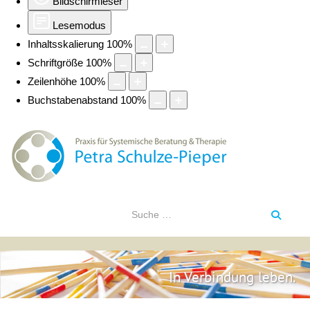
Bildschirmleser
Lesemodus
Inhaltsskalierung
100
%
Schriftgröße
100
%
Zeilenhöhe
100
%
Buchstabenabstand
100
%
In Verbindung leben.