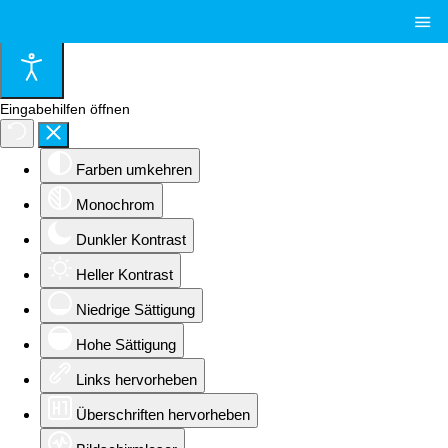
≡
Eingabehilfen öffnen
Farben umkehren
Monochrom
Dunkler Kontrast
Heller Kontrast
Niedrige Sättigung
Hohe Sättigung
Links hervorheben
Überschriften hervorheben