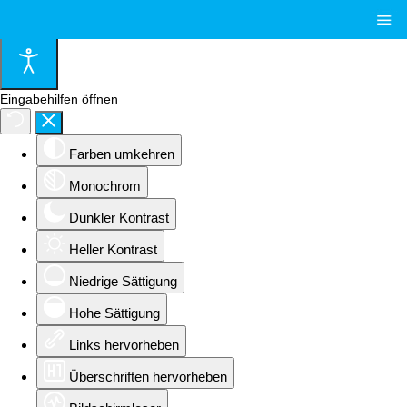
≡
Eingabehilfen öffnen
Farben umkehren
Monochrom
Dunkler Kontrast
Heller Kontrast
Niedrige Sättigung
Hohe Sättigung
Links hervorheben
Überschriften hervorheben