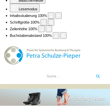
Bildschirmleser
Lesemodus
Inhaltsskalierung
100
%
Schriftgröße
100
%
Zeilenhöhe
100
%
Buchstabenabstand
100
%
In Verbindung leben.